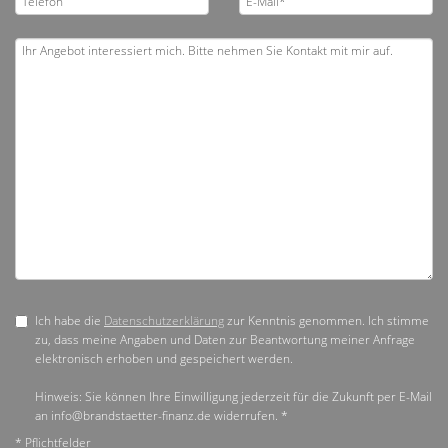
Ich habe die
Datenschutzerklärung
zur Kenntnis genommen. Ich stimme
zu, dass meine Angaben und Daten zur Beantwortung meiner Anfrage
elektronisch erhoben und gespeichert werden.
Hinweis: Sie können Ihre Einwilligung jederzeit für die Zukunft per E-Mail
an info@brandstaetter-finanz.de widerrufen. *
* Pflichtfelder